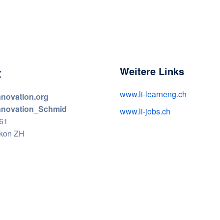
:
Weitere Links
www.li-learneng.ch
nnovation.org
innovation_Schmid
www.li-jobs.ch
 61
ikon ZH